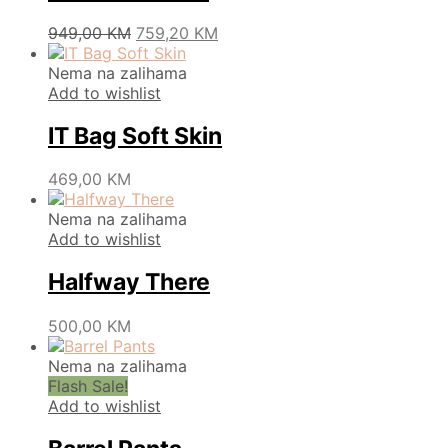
Original
Current
This
949,00
KM
759,20
KM
price
price
product
was:
is:
has
Nema na zalihama
949,00 KM.
759,20 KM.
multiple
Add to wishlist
variants.
The
IT Bag Soft Skin
options
may
This
469,00
KM
be
product
chosen
has
Nema na zalihama
on
multiple
Add to wishlist
the
variants.
product
The
Halfway There
page
options
may
This
500,00
KM
be
product
chosen
has
Nema na zalihama
on
multiple
Flash Sale!
the
variants.
Add to wishlist
product
The
page
options