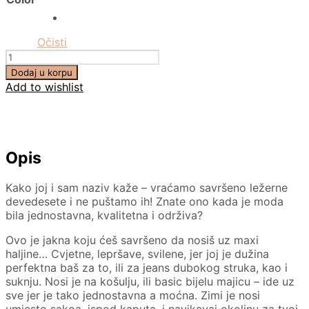
Očisti
Količina
Dodaj u korpu
Add to wishlist
Opis
Kako joj i sam naziv kaže – vraćamo savršeno ležerne
devedesete i ne puštamo ih! Znate ono kada je moda
bila jednostavna, kvalitetna i održiva?
Ovo je jakna koju ćeš savršeno da nosiš uz maxi
haljine… Cvjetne, lepršave, svilene, jer joj je dužina
perfektna baš za to, ili za jeans dubokog struka, kao i
suknju. Nosi je na košulju, ili basic bijelu majicu – ide uz
sve jer je tako jednostavna a moćna. Zimi je nosi