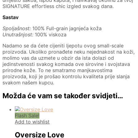
umjesto sakoa, ispod kaputa, i navikavaj okolinu za tvoj
SIGNATURE effortless chic izgled svakog dana.
Sastav
Spoljašnost:
100% Full-grain jagnjeća koža
Unutrašnjost:
100% viskoza
Nadamo se da ćete cijeniti ljepotu ovog small-scale
proizvoda. Ukoliko pronađete neku nejednakost na koži,
molimo vas da uzmete u obzir da ista dolazi od
jedinstvenosti svakog komada ove sirovine i svojstava
prirodne kože. To ne smatramo manjkavostima
proizvoda, koji je prošao kontrolu kvaliteta prije slanja
svakom našem kupcu.
Možda će vam se također svidjeti…
Flash Sale!
Add to wishlist
Oversize Love