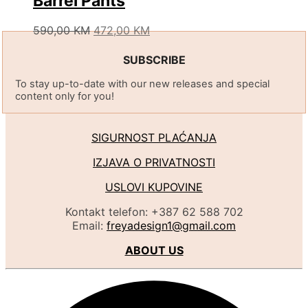
Barrel Pants
may
be
Original
Current
This
590,00
KM
472,00
KM
chosen
price
price
product
on
was:
is:
has
SUBSCRIBE
the
590,00 KM.
472,00 KM.
multiple
product
To stay up-to-date with our new releases and special
variants.
page
content only for you!
The
options
may
SIGURNOST PLAĆANJA
be
chosen
IZJAVA O PRIVATNOSTI
on
the
USLOVI KUPOVINE
product
page
Kontakt telefon: +387 62 588 702
Email:
freyadesign1@gmail.com
ABOUT US