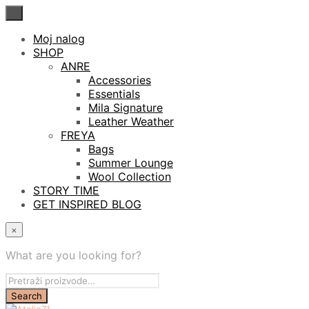
×
Moj nalog
SHOP
ANRE
Accessories
Essentials
Mila Signature
Leather Weather
FREYA
Bags
Summer Lounge
Wool Collection
STORY TIME
GET INSPIRED BLOG
×
What are you looking for?