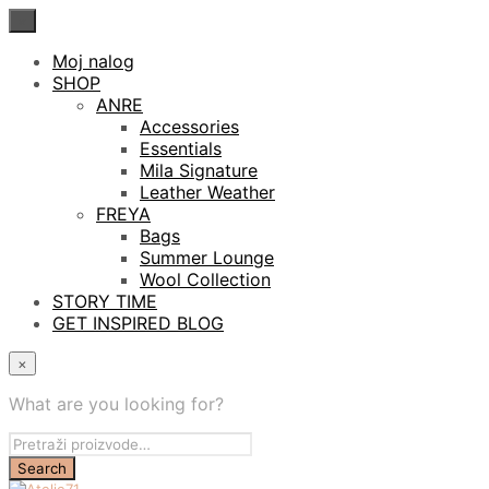
×
Moj nalog
SHOP
ANRE
Accessories
Essentials
Mila Signature
Leather Weather
FREYA
Bags
Summer Lounge
Wool Collection
STORY TIME
GET INSPIRED BLOG
×
What are you looking for?