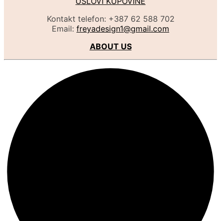
USLOVI KUPOVINE
product
page
Kontakt telefon: +387 62 588 702
Email:
freyadesign1@gmail.com
ABOUT US