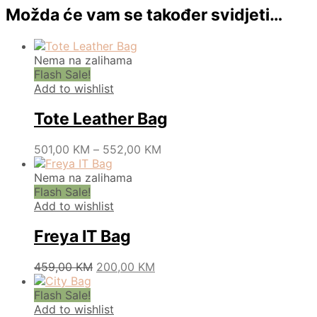
Možda će vam se također svidjeti…
Nema na zalihama
Flash Sale!
Add to wishlist
Tote Leather Bag
Price
This
501,00
KM
–
552,00
KM
range:
product
501,00 KM
has
Nema na zalihama
through
multiple
Flash Sale!
552,00 KM
variants.
Add to wishlist
The
options
Freya IT Bag
may
be
Original
Current
This
459,00
KM
200,00
KM
chosen
price
price
product
on
was:
is:
has
Flash Sale!
the
459,00 KM.
200,00 KM.
multiple
Add to wishlist