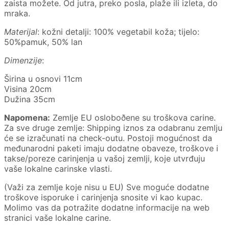
zaista možete. Od jutra, preko posla, plaže ili izleta, do
mraka.
Materijal
: kožni detalji: 100% vegetabil koža; tijelo:
50%pamuk, 50% lan
Dimenzije
:
Širina u osnovi 11cm
Visina 20cm
Dužina 35cm
Napomena:
Zemlje EU osloboðene su troškova carine.
Za sve druge zemlje: Shipping iznos za odabranu zemlju
će se izračunati na check-outu. Postoji mogućnost da
međunarodni paketi imaju dodatne obaveze, troškove i
takse/poreze carinjenja u vašoj zemlji, koje utvrđuju
vaše lokalne carinske vlasti.
(Važi za zemlje koje nisu u EU) Sve moguće dodatne
troškove isporuke i carinjenja snosite vi kao kupac.
Molimo vas da potražite dodatne informacije na web
stranici vaše lokalne carine.