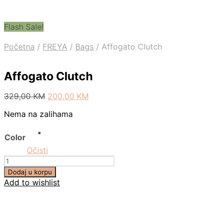
Flash Sale!
Početna
/
FREYA
/
Bags
/
Affogato Clutch
Affogato Clutch
Original
Current
329,00
KM
200,00
KM
price
price
Nema na zalihama
was:
is:
329,00 KM.
200,00 KM.
Color
Očisti
Količina
Dodaj u korpu
Add to wishlist