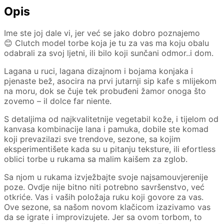
Opis
Ime ste joj dale vi, jer već se jako dobro poznajemo
😊 Clutch model torbe koja je tu za vas ma koju obalu
odabrali za svoj ljetni, ili bilo koji sunčani odmor..i dom.
Lagana u ruci, lagana dizajnom i bojama konjaka i
pjenaste bež, asocira na prvi jutarnji sip kafe s mlijekom
na moru, dok se čuje tek probuđeni žamor onoga što
zovemo – il dolce far niente.
S detaljima od najkvalitetnije vegetabil kože, i tijelom od
kanvasa kombinacije lana i pamuka, dobile ste komad
koji prevazilazi sve trendove, sezone, sa kojim
eksperimentišete kada su u pitanju teksture, ili efortless
oblici torbe u rukama sa malim kaišem za zglob.
Sa njom u rukama izvježbajte svoje najsamouvjerenije
poze. Ovdje nije bitno niti potrebno savršenstvo, već
otkriće. Vas i vaših položaja ruku koji govore za vas.
Ove sezone, sa našom novom klačicom izazivamo vas
da se igrate i improvizujete. Jer sa ovom torbom, to