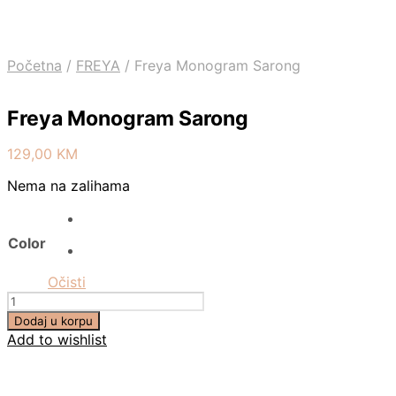
Početna
/
FREYA
/
Freya Monogram Sarong
Freya Monogram Sarong
129,00
KM
Nema na zalihama
Color
Očisti
Količina
Dodaj u korpu
Add to wishlist