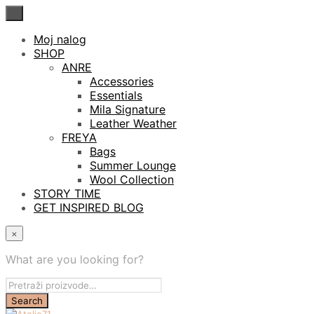
×
Moj nalog
SHOP
ANRE
Accessories
Essentials
Mila Signature
Leather Weather
FREYA
Bags
Summer Lounge
Wool Collection
STORY TIME
GET INSPIRED BLOG
×
What are you looking for?