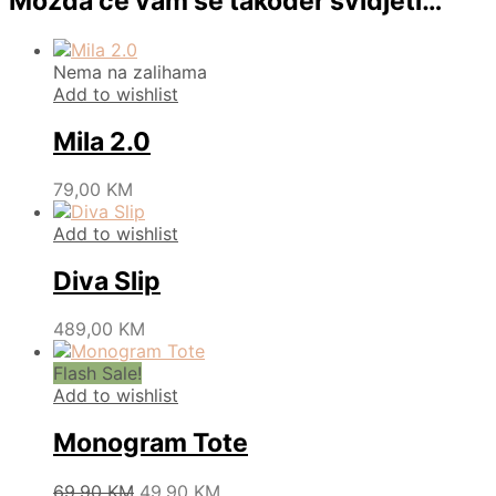
Možda će vam se također svidjeti…
Nema na zalihama
Add to wishlist
Mila 2.0
This
79,00
KM
product
has
Add to wishlist
multiple
variants.
Diva Slip
The
options
This
489,00
KM
may
product
be
has
Flash Sale!
chosen
multiple
Add to wishlist
on
variants.
the
The
Monogram Tote
product
options
page
may
Original
Current
This
69,90
KM
49,90
KM