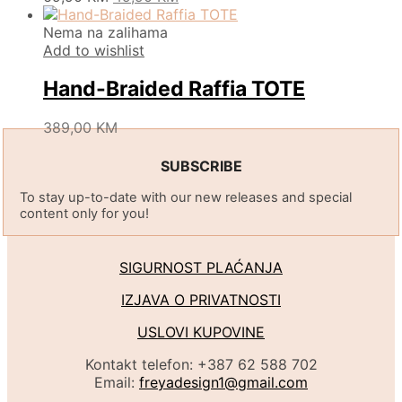
be
price
price
product
chosen
was:
is:
has
Nema na zalihama
on
69,90 KM.
49,90 KM.
multiple
Add to wishlist
the
variants.
product
The
Hand-Braided Raffia TOTE
page
options
may
This
389,00
KM
be
product
chosen
has
SUBSCRIBE
on
multiple
the
To stay up-to-date with our new releases and special
variants.
product
content only for you!
The
page
options
may
SIGURNOST PLAĆANJA
be
chosen
IZJAVA O PRIVATNOSTI
on
the
USLOVI KUPOVINE
product
page
Kontakt telefon: +387 62 588 702
Email:
freyadesign1@gmail.com