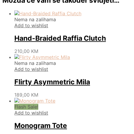
Možda će vam se također svidjeti…
Nema na zalihama
Add to wishlist
Hand-Braided Raffia Clutch
This
210,00
KM
product
has
Nema na zalihama
multiple
Add to wishlist
variants.
The
Flirty Asymmetric Mila
options
may
This
189,00
KM
be
product
chosen
has
Flash Sale!
on
multiple
Add to wishlist
the
variants.
product
The
Monogram Tote
page
options