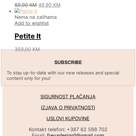
may
Original
Current
This
69,90
KM
49,90
KM
be
price
price
product
chosen
was:
is:
has
Nema na zalihama
on
69,90 KM.
49,90 KM.
multiple
Add to wishlist
the
variants.
product
The
Petite It
page
options
may
This
359,00
KM
be
product
chosen
has
SUBSCRIBE
on
multiple
the
To stay up-to-date with our new releases and special
variants.
product
content only for you!
The
page
options
may
SIGURNOST PLAĆANJA
be
chosen
IZJAVA O PRIVATNOSTI
on
the
USLOVI KUPOVINE
product
page
Kontakt telefon: +387 62 588 702
Email:
freyadesign1@gmail.com