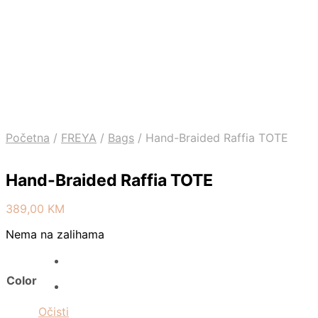
Početna
/
FREYA
/
Bags
/
Hand-Braided Raffia TOTE
Hand-Braided Raffia TOTE
389,00
KM
Nema na zalihama
Color
Očisti