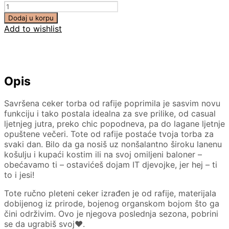
Količina
Dodaj u korpu
Add to wishlist
Opis
Savršena ceker torba od rafije poprimila je sasvim novu
funkciju i tako postala idealna za sve prilike, od casual
ljetnjeg jutra, preko chic popodneva, pa do lagane ljetnje
opuštene večeri. Tote od rafije postaće tvoja torba za
svaki dan. Bilo da ga nosiš uz nonšalantno široku lanenu
košulju i kupaći kostim ili na svoj omiljeni baloner –
obećavamo ti – ostavićeš dojam IT djevojke, jer hej – ti
to i jesi!
Tote ručno pleteni ceker izrađen je od rafije, materijala
dobijenog iz prirode, bojenog organskom bojom što ga
čini održivim. Ovo je njegova poslednja sezona, pobrini
se da ugrabiš svoj♥️.