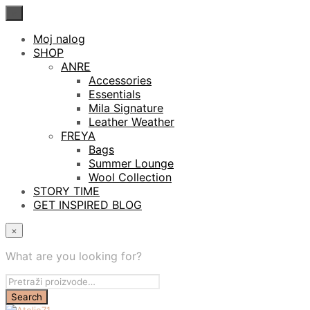
×
Moj nalog
SHOP
ANRE
Accessories
Essentials
Mila Signature
Leather Weather
FREYA
Bags
Summer Lounge
Wool Collection
STORY TIME
GET INSPIRED BLOG
×
What are you looking for?