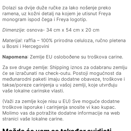
Dolazi sa dvije duže ručke za lako nošenje preko
ramena, uz kožni detalj na kojem je utisnut Freya
monogram ispod čega i Freya logotip.
Dimenzije
: osnova- 34 cm x 54 cm x 20 cm
Materijal
: raffia – 100% prirodna celuloza, ručno pletena
u Bosni i Hercegovini
Napomena
: Zemlje EU osloboðene su troškova carine.
Za sve druge zemlje: Shipping iznos za odabranu zemlju
će se izračunati na check-outu. Postoji mogućnost da
međunarodni paketi imaju dodatne obaveze, troškove i
takse/poreze carinjenja u vašoj zemlji, koje utvrđuju
vaše lokalne carinske vlasti.
(Važi za zemlje koje nisu u EU) Sve moguće dodatne
troškove isporuke i carinjenja snosite vi kao kupac.
Molimo vas da potražite dodatne informacije na web
stranici vaše lokalne carine.